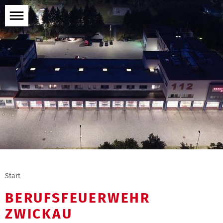
Menü
öffnen
Start
BERUFSFEUERWEHR
ZWICKAU