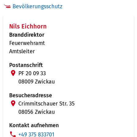
Bevölkerungsschutz
Nils Eichhorn
Branddirektor
Feuerwehramt
Amtsleiter
Postanschrift
PF 20 09 33
08009 Zwickau
Besucheradresse
Crimmitschauer Str. 35
08056 Zwickau
Kontakt aufnehmen
T
+49 375 833701