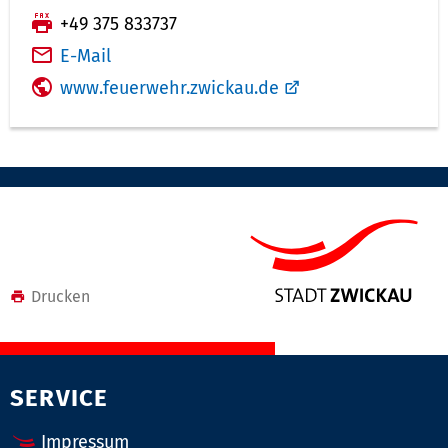
e
F
+49 375 833737
l
a
E-Mail
e
x:
www.feuerwehr.zwickau.de
f
o
n
n
u
m
m
e
Drucken
r:
SERVICE
Impressum